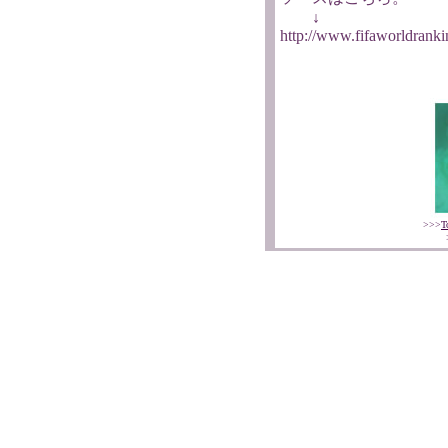
↓
http://www.fifaworldrank
>>>
T