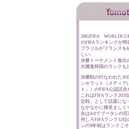
2002FIFA WORLD
のFIFAランキングが
ブラジルがフランスを
しい。
決勝トーナメント進出
大躍進韓国のランクも
決勝戦の行なわれた3
ンセラット（メディア
ト」）のFIFA公認試
これはFIFAランク20
定戦」として話題にな
なかなかに微笑ましく
合は4-0でブータンの
何しろFIFAランク3
ンの9年前はランクこそ