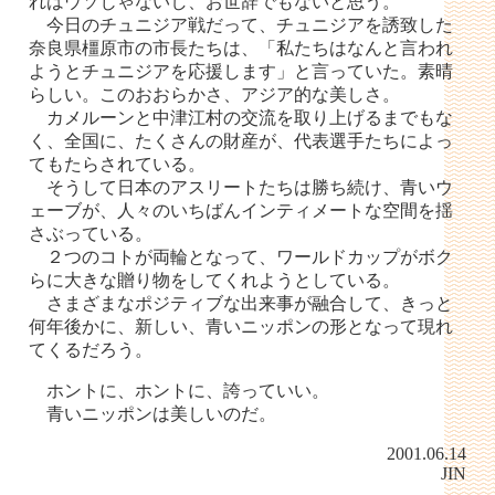
れはウソじゃないし、お世辞でもないと思う。
今日のチュニジア戦だって、チュニジアを誘致した
奈良県橿原市の市長たちは、「私たちはなんと言われ
ようとチュニジアを応援します」と言っていた。素晴
らしい。このおおらかさ、アジア的な美しさ。
カメルーンと中津江村の交流を取り上げるまでもな
く、全国に、たくさんの財産が、代表選手たちによっ
てもたらされている。
そうして日本のアスリートたちは勝ち続け、青いウ
ェーブが、人々のいちばんインティメートな空間を揺
さぶっている。
２つのコトが両輪となって、ワールドカップがボク
らに大きな贈り物をしてくれようとしている。
さまざまなポジティブな出来事が融合して、きっと
何年後かに、新しい、青いニッポンの形となって現れ
てくるだろう。
ホントに、ホントに、誇っていい。
青いニッポンは美しいのだ。
2001.06.14
JIN