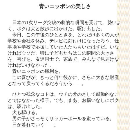
青いニッポンの美しさ
日本の1次リーグ突破の劇的な瞬間を受けて、勢いよ
く、ボクは犬と散歩に出かけた。駆け出した。
今日、この午後のひとときを、どれだけ多くの人が
学校や会社を休み、テレビに釘付けになったろう。仕
事場や学校で応援していた人たちもいたはずだ。いな
ければウソだ。特に子どもたちはこの瞬間の大きさ
を、喜びを、友達同士で、家族で、みんなで見届けな
ければいけなかった。
青いニッポンの勝利を。
この喜びが、きっと何年後かに、さらに大きな財産
となって戻ってくるだろうから――。
ひとつ残念なコトは、ウチの犬のさして感動的なこ
とではなかった様子。でも、まあ、お構いなしにボク
は、駆け出した。
犬も駆ける。
男の子がさっそくサッカーボールを蹴っている。
日が暮れていく――。