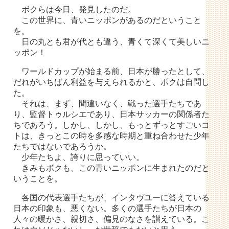
ボクらは今日、発見したのだ。
この世界に、青いニッポンがあるのだということ
を。
日の丸とも君が代とも違う、青くて深くて美しいニ
ッポン！
ワールドカップが始まる前、日本が勝ったとして、
だれがいちばん利益を与えられるかと、ボクは自問し
た。
それは、まず、間違いなく、戦った選手たちであ
り、監督トゥルシエであり、日本サッカーの関係者た
ちであろう。しかし、しかし、もっとずっとすごいコ
トは、きっとこの時を多感な時期と重ね合わせた少年
たちではないであろうか。
少年たちよ、誇りに思っていい。
きみもボクも、この青いニッポンに生まれたのだと
いうことを。
各国の代表選手たちが、インタヴユーに答えている
日本の印象も、悪くない。多くの選手たちが日本の
人々の暖かさ、親切さ、偏見のなさを讃えている。こ